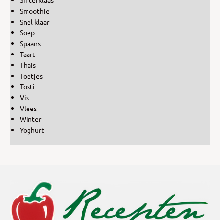
Smoothie
Snel klaar
Soep
Spaans
Taart
Thais
Toetjes
Tosti
Vis
Vlees
Winter
Yoghurt