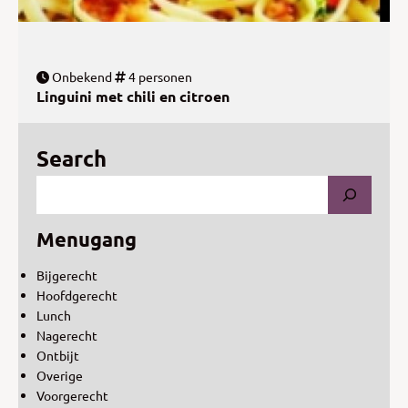
Onbekend
4 personen
Linguini met chili en citroen
Search
Menugang
Bijgerecht
Hoofdgerecht
Lunch
Nagerecht
Ontbijt
Overige
Voorgerecht