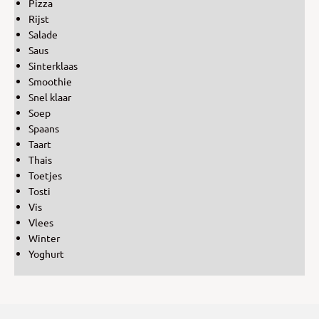
Pizza
Rijst
Salade
Saus
Sinterklaas
Smoothie
Snel klaar
Soep
Spaans
Taart
Thais
Toetjes
Tosti
Vis
Vlees
Winter
Yoghurt