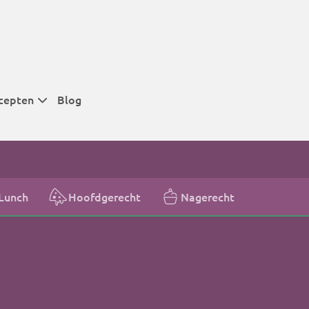
cepten
Blog
 tijden
 tijden
 tijden
Lunch
Hoofdgerecht
Nagerecht
t
r tijden