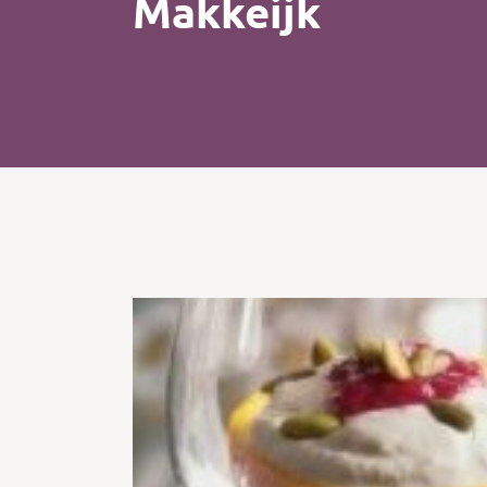
Makkeijk
Kip
Koffie
Pasta
Pizza
Salade
Smoothie
Soep
Tosti
Vis
Vlees