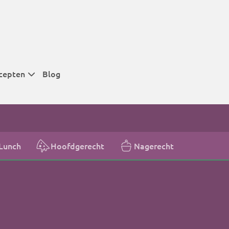
cepten
Blog
 tijden
 tijden
 tijden
Lunch
Hoofdgerecht
Nagerecht
t
r tijden