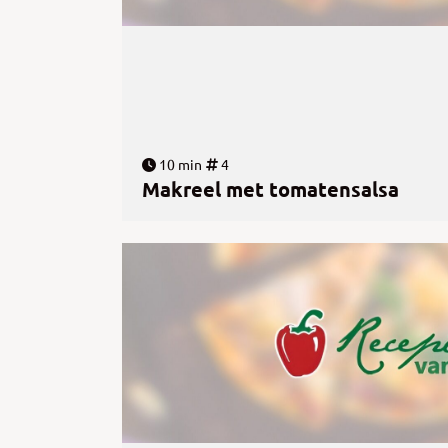
10 min
4
Makreel met tomatensalsa