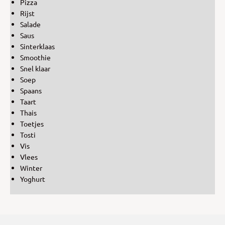
Pizza
Rijst
Salade
Saus
Sinterklaas
Smoothie
Snel klaar
Soep
Spaans
Taart
Thais
Toetjes
Tosti
Vis
Vlees
Winter
Yoghurt