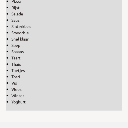
Pizza
Rijst
Salade
Saus
Sinterklaas
Smoothie
Snel klaar
Soep
Spaans
Taart
Thais
Toetjes
Tosti
Vis
Vlees
Winter
Yoghurt