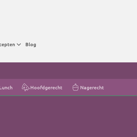
cepten
Blog
 tijden
 tijden
 tijden
Lunch
Hoofdgerecht
Nagerecht
t
r tijden