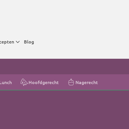
cepten
Blog
 tijden
 tijden
 tijden
Lunch
Hoofdgerecht
Nagerecht
t
r tijden