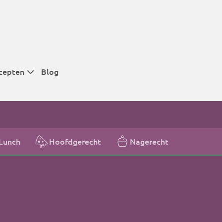
cepten
Blog
 tijden
 tijden
 tijden
Lunch
Hoofdgerecht
Nagerecht
t
r tijden