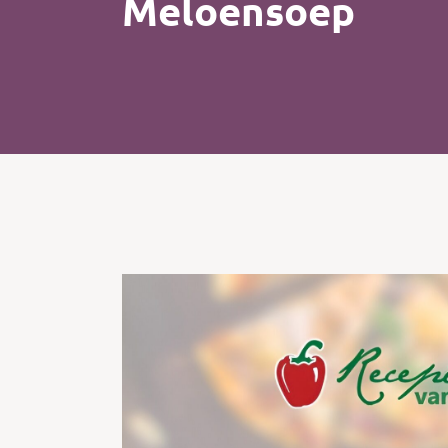
Meloensoep
Kip
Koffie
Pasta
Pizza
Salade
Smoothie
Soep
Tosti
Vis
Vlees