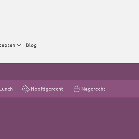
cepten
Blog
 tijden
 tijden
 tijden
Lunch
Hoofdgerecht
Nagerecht
t
r tijden