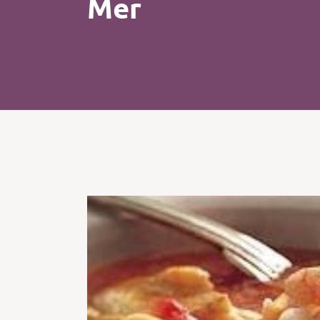
Mer
Kip
Koffie
Pasta
Pizza
Salade
Smoothie
Soep
Tosti
Vis
Vlees