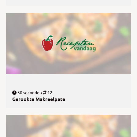
30 seconden
12
Gerookte Makreelpate