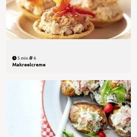
5 min
6
Makreelcreme