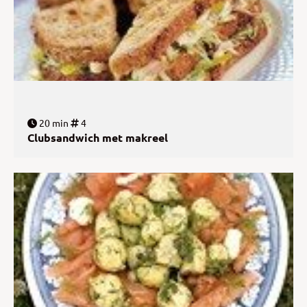
20 min
4
Clubsandwich met makreel