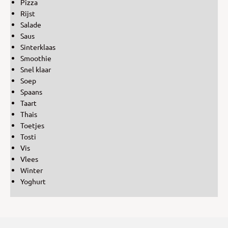
Pizza
Rijst
Salade
Saus
Sinterklaas
Smoothie
Snel klaar
Soep
Spaans
Taart
Thais
Toetjes
Tosti
Vis
Vlees
Winter
Yoghurt