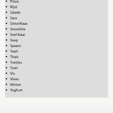
Pizza
Rijst
Salade
Saus
Sinterklaas
Smoothie
Snel klaar
Soep
Spaans
Taart
Thais
Toetjes
Tosti
Vis
Vlees
Winter
Yoghurt