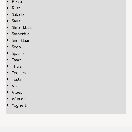
Pizza
Rijst
Salade
Saus
Sinterklaas
Smoothie
Snel klaar
Soep
Spaans
Taart
Thais
Toetjes
Tosti
Vis
Vlees
Winter
Yoghurt