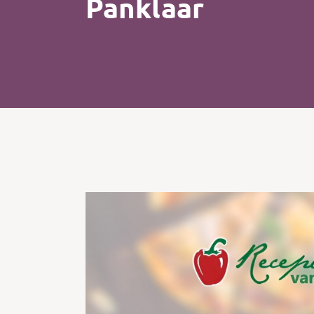
Panklaar
Kip
Koffie
Pasta
Pizza
Salade
Smoothie
Soep
Tosti
Vis
Vlees