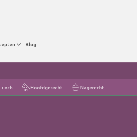
cepten
Blog
 tijden
 tijden
 tijden
Lunch
Hoofdgerecht
Nagerecht
t
r tijden