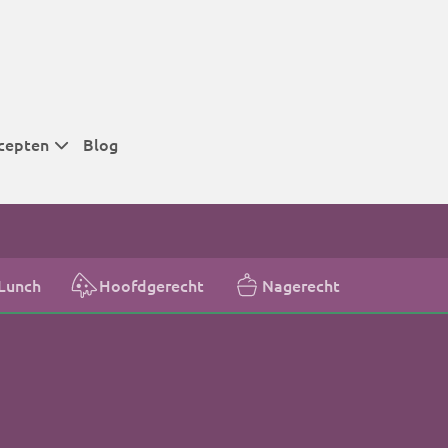
cepten
Blog
 tijden
 tijden
 tijden
Lunch
Hoofdgerecht
Nagerecht
t
r tijden