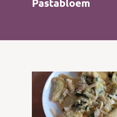
Pastabloem
Kip
Koffie
Pasta
Pizza
Salade
Smoothie
Soep
Tosti
Vis
Vlees