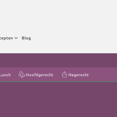
cepten
Blog
 tijden
 tijden
 tijden
Lunch
Hoofdgerecht
Nagerecht
t
r tijden