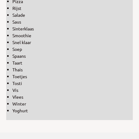
Pizza
Rijst
Salade
Saus
Sinterklaas
Smoothie
Snel klaar
Soep
Spaans
Taart
Thais
Toetjes
Tosti
Vis
Vlees
Winter
Yoghurt