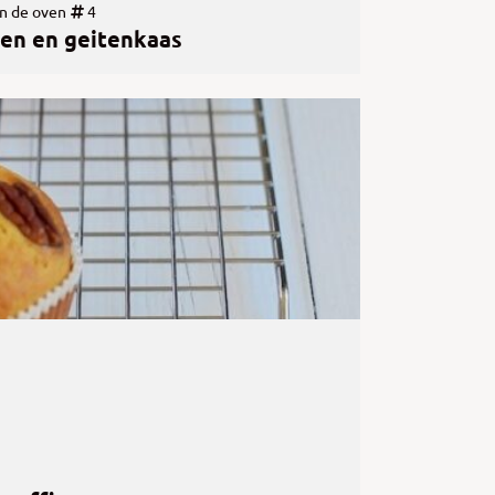
n de oven
4
en en geitenkaas