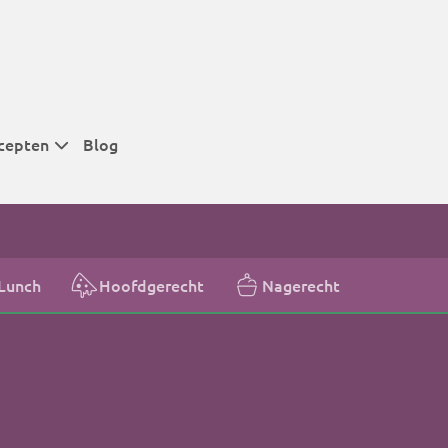
cepten
Blog
 tijden
 tijden
 tijden
Lunch
Hoofdgerecht
Nagerecht
t
r tijden