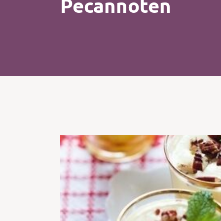
Pecannoten
Kip
Koffie
Pasta
Pizza
Salade
Smoothie
Soep
Tosti
Vis
Vlees