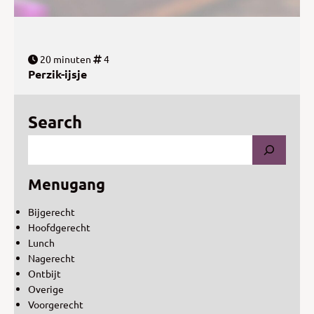
20 minuten
4
Perzik-ijsje
Search
Menugang
Bijgerecht
Hoofdgerecht
Lunch
Nagerecht
Ontbijt
Overige
Voorgerecht