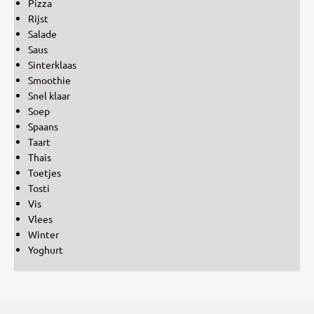
Pizza
Rijst
Salade
Saus
Sinterklaas
Smoothie
Snel klaar
Soep
Spaans
Taart
Thais
Toetjes
Tosti
Vis
Vlees
Winter
Yoghurt