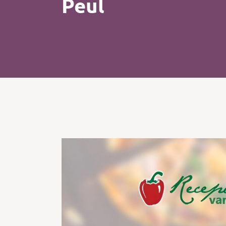
Peul
Kip
Koffie
Pasta
Pizza
Salade
Smoothie
Soep
Tosti
Vis
Vlees