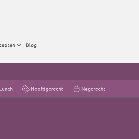
cepten
Blog
 tijden
 tijden
 tijden
Lunch
Hoofdgerecht
Nagerecht
t
r tijden