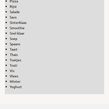
Pizza
Rijst
Salade
Saus
Sinterklaas
Smoothie
Snel klaar
Soep
Spaans
Taart
Thais
Toetjes
Tosti
Vis
Vlees
Winter
Yoghurt