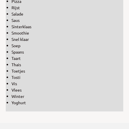
Pizza
Rijst
Salade
Saus
Sinterklaas
Smoothie
Snel klaar
Soep
Spaans
Taart
Thais
Toetjes
Tosti
Vis
Vlees
Winter
Yoghurt