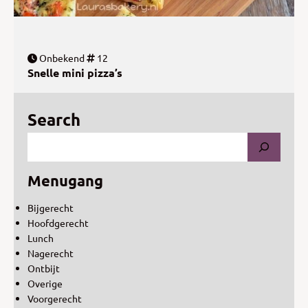
Onbekend
12
Snelle mini pizza’s
Search
Menugang
Bijgerecht
Hoofdgerecht
Lunch
Nagerecht
Ontbijt
Overige
Voorgerecht