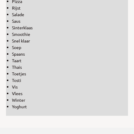
Pizza
Rijst
Salade
Saus
Sinterklaas
Smoothie
Snel klaar
Soep
Spaans
Taart
Thais
Toetjes
Tosti
Vis
Vlees
Winter
Yoghurt