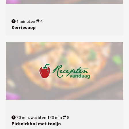
1 minuten
4
Kerriesoep
20 min, wachten 120 min
8
Picknickbol met tonijn