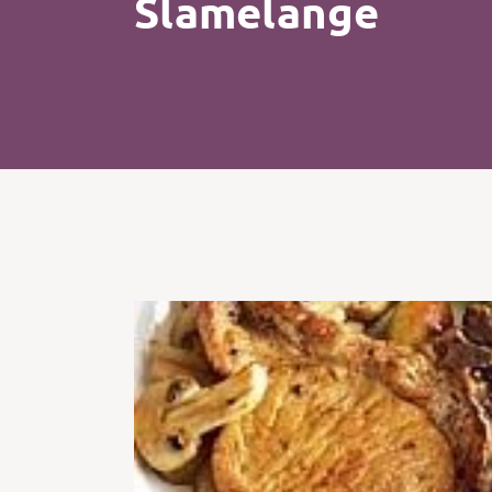
Slamelange
Kip
Koffie
Pasta
Pizza
Salade
Smoothie
Soep
Tosti
Vis
Vlees