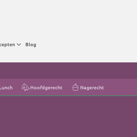
cepten
Blog
 tijden
 tijden
 tijden
Lunch
Hoofdgerecht
Nagerecht
t
r tijden