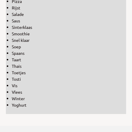
Pizza
Rijst
Salade
Saus
Sinterklaas
Smoothie
Snel klaar
Soep
Spaans
Taart
Thais
Toetjes
Tosti
Vis
Vlees
Winter
Yoghurt