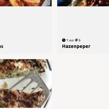
1 uur
6
as
Hazenpeper