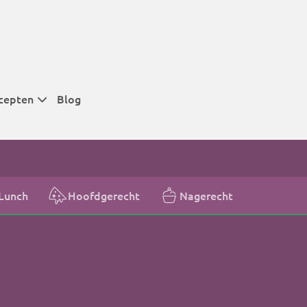
cepten
Blog
 tijden
 tijden
 tijden
Lunch
Hoofdgerecht
Nagerecht
t
r tijden