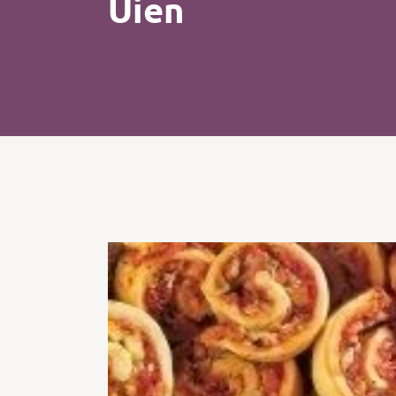
Uien
Kip
Koffie
Pasta
Pizza
Salade
Smoothie
Soep
Tosti
Vis
Vlees