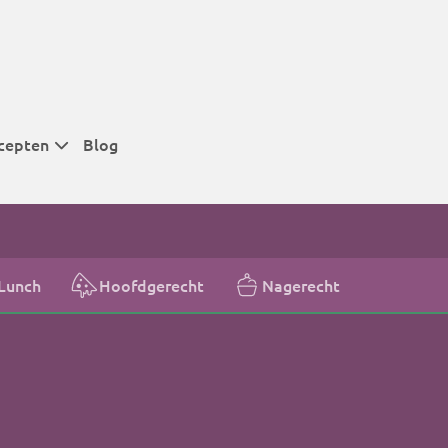
cepten
Blog
 tijden
 tijden
 tijden
Lunch
Hoofdgerecht
Nagerecht
t
r tijden