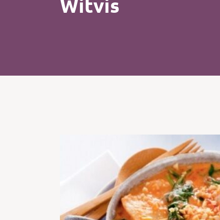
Witvis
Kip
Koffie
Pasta
Pizza
Salade
Smoothie
Soep
Tosti
Vis
Vlees