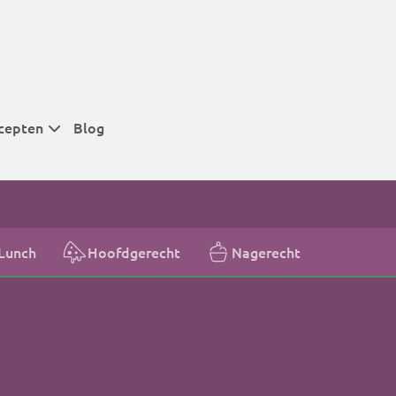
cepten
Blog
 tijden
 tijden
 tijden
Lunch
Hoofdgerecht
Nagerecht
t
r tijden