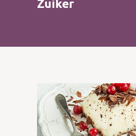
Zuiker
Kip
Koffie
Pasta
Pizza
Salade
Smoothie
Soep
Tosti
Vis
Vlees