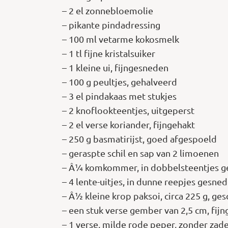
– 2 el zonnebloemolie
– pikante pindadressing
– 100 ml vetarme kokosmelk
– 1 tl fijne kristalsuiker
– 1 kleine ui, fijngesneden
– 100 g peultjes, gehalveerd
– 3 el pindakaas met stukjes
– 2 knoflookteentjes, uitgeperst
– 2 el verse koriander, fijngehakt
– 250 g basmatirijst, goed afgespoeld
– geraspte schil en sap van 2 limoenen
– Â¼ komkommer, in dobbelsteentjes 
– 4 lente-uitjes, in dunne reepjes gesne
– Â½ kleine krop paksoi, circa 225 g, ge
– een stuk verse gember van 2,5 cm, fij
– 1 verse, milde rode peper, zonder zad