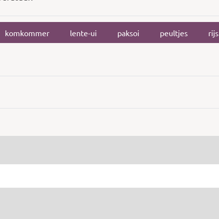
komkommer
lente-ui
paksoi
peultjes
rijs