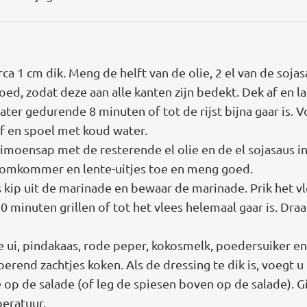
circa 1 cm dik. Meng de helft van de olie, 2 el van de soj
d, zodat deze aan alle kanten zijn bedekt. Dek af en la
ater gedurende 8 minuten of tot de rijst bijna gaar is. V
ef en spoel met koud water.
imoensap met de resterende el olie en de el sojasaus in
, komkommer en lente-uitjes toe en meng goed.
es kip uit de marinade en bewaar de marinade. Prik het 
10 minuten grillen of tot het vlees helemaal gaar is. Dr
 ui, pindakaas, rode peper, kokosmelk, poedersuiker e
erend zachtjes koken. Als de dressing te dik is, voegt u 
e op de salade (of leg de spiesen boven op de salade). G
eratuur.