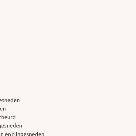
gesneden
den
scheurd
ngesneden
en en fijngesneden