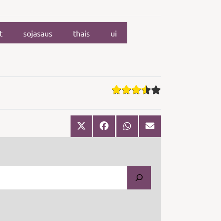
t
sojasaus
thais
ui