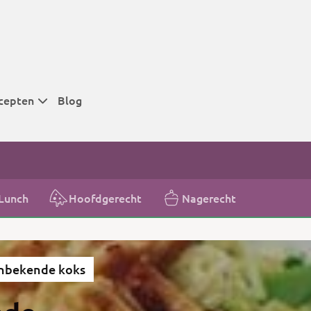
cepten
Blog
 tijden
 tijden
 tijden
Lunch
Hoofdgerecht
Nagerecht
t
r tijden
nbekende koks