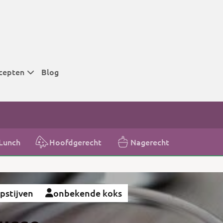
cepten
Blog
 tijden
 tijden
 tijden
Lunch
Hoofdgerecht
Nagerecht
t
r tijden
pstijven
onbekende koks