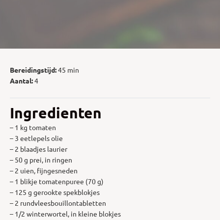
Bereidingstijd:
45 min
Aantal:
4
Ingredienten
– 1 kg tomaten
– 3 eetlepels olie
– 2 blaadjes laurier
– 50 g prei, in ringen
– 2 uien, fijngesneden
– 1 blikje tomatenpuree (70 g)
– 125 g gerookte spekblokjes
– 2 rundvleesbouillontabletten
– 1/2 winterwortel, in kleine blokjes