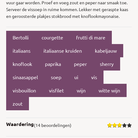
vuur gaar worden. Proef en voeg zout en peper naar smaak toe.
Serveer de vissoep in ruime kommen. Lekker met geraspte kaas
en geroosterde plakjes stokbrood met knoflookmayonaise.
Bertolli
courgette
frutti di mare
italiaans
italiaanse kruiden
kabeljauw
knoflook
paprika
peper
sherry
sinaasappel
soep
ui
vis
visbouillon
visfilet
wijn
witte wijn
zout
Waardering
(14 beoordelingen)