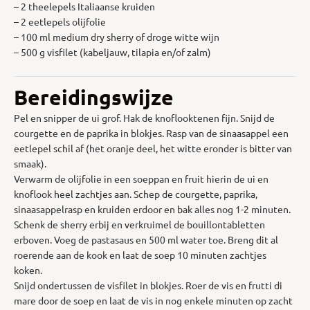
– 2 theelepels Italiaanse kruiden
– 2 eetlepels olijfolie
– 100 ml medium dry sherry of droge witte wijn
– 500 g visfilet (kabeljauw, tilapia en/of zalm)
Bereidingswijze
Pel en snipper de ui grof. Hak de knoflooktenen fijn. Snijd de
courgette en de paprika in blokjes. Rasp van de sinaasappel een
eetlepel schil af (het oranje deel, het witte eronder is bitter van
smaak).
Verwarm de olijfolie in een soeppan en fruit hierin de ui en
knoflook heel zachtjes aan. Schep de courgette, paprika,
sinaasappelrasp en kruiden erdoor en bak alles nog 1-2 minuten.
Schenk de sherry erbij en verkruimel de bouillontabletten
erboven. Voeg de pastasaus en 500 ml water toe. Breng dit al
roerende aan de kook en laat de soep 10 minuten zachtjes
koken.
Snijd ondertussen de visfilet in blokjes. Roer de vis en frutti di
mare door de soep en laat de vis in nog enkele minuten op zacht