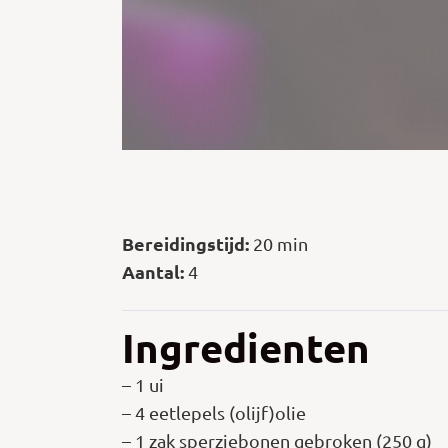
Bereidingstijd:
20 min
Aantal:
4
Ingredienten
– 1 ui
– 4 eetlepels (olijf)olie
– 1 zak sperziebonen gebroken (250 g)