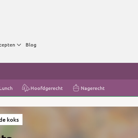
cepten
Blog
 tijden
 tijden
 tijden
Lunch
Hoofdgerecht
Nagerecht
t
r tijden
de koks