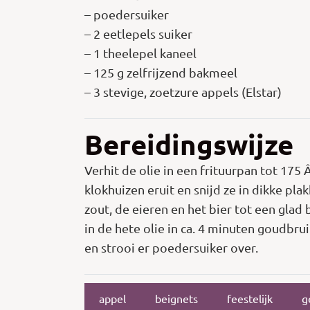
– poedersuiker
– 2 eetlepels suiker
– 1 theelepel kaneel
– 125 g zelfrijzend bakmeel
– 3 stevige, zoetzure appels (Elstar)
Bereidingswijze
Verhit de olie in een frituurpan tot 175 
klokhuizen eruit en snijd ze in dikke pl
zout, de eieren en het bier tot een glad 
in de hete olie in ca. 4 minuten goudbru
en strooi er poedersuiker over.
appel
beignets
feestelijk
g