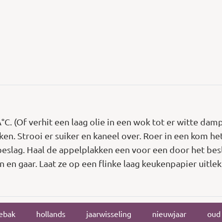
Â°C. (Of verhit een laag olie in een wok tot er witte dam
akken. Strooi er suiker en kaneel over. Roer in een kom h
beslag. Haal de appelplakken een voor een door het besla
in en gaar. Laat ze op een flinke laag keukenpapier uitl
ebak
hollands
jaarwisseling
nieuwjaar
oud