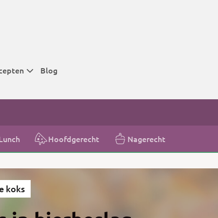
cepten
Blog
 tijden
 tijden
 tijden
Lunch
Hoofdgerecht
Nagerecht
t
r tijden
e koks