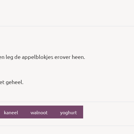
en leg de appelblokjes erover heen.
et geheel.
kaneel
walnoot
yoghurt