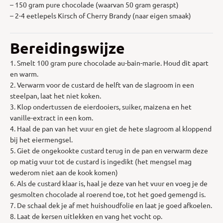
– 150 gram pure chocolade (waarvan 50 gram geraspt)
– 2-4 eetlepels Kirsch of Cherry Brandy (naar eigen smaak)
Bereidingswijze
1. Smelt 100 gram pure chocolade au-bain-marie. Houd dit apart
en warm.
2. Verwarm voor de custard de helft van de slagroom in een
steelpan, laat het niet koken.
3. Klop ondertussen de eierdooiers, suiker, maizena en het
vanille-extract in een kom.
4. Haal de pan van het vuur en giet de hete slagroom al kloppend
bij het eiermengsel.
5. Giet de ongekookte custard terug in de pan en verwarm deze
op matig vuur tot de custard is ingedikt (het mengsel mag
wederom niet aan de kook komen)
6. Als de custard klaar is, haal je deze van het vuur en voeg je de
gesmolten chocolade al roerend toe, tot het goed gemengd is.
7. De schaal dek je af met huishoudfolie en laat je goed afkoelen.
8. Laat de kersen uitlekken en vang het vocht op.