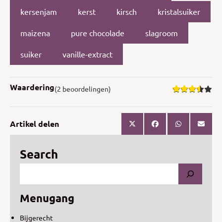
kersenjam
kerst
kirsch
kristalsuiker
maizena
pure chocolade
slagroom
suiker
vanille-extract
Waardering
(2 beoordelingen)
Artikel delen
Search
Menugang
Bijgerecht