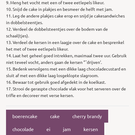
9. Meng het vocht met een of twee eetlepels likeur.
10. Snijd de cake in plakjes en besmeer de helft met jam.
11. Leg de andere plakjes cake erop en snijd je cakesandwiches
in dobbelsteentjes.
12. Verdeel de dobbelsteentjes over de bodem van de
schaal(tjes).
13. Verdeel de kersen in een laagje over de cake en besprenkel
het met of twee eetlepels likeur.
14. Laat het geheel goed intrekken, maximaal twee uur. Gebruik
niet teveel vocht, anders gaan de kersen ”˜drijven’.
15. Bedenk vervolgens met een dikke laag chocoladecustard en
sluit af met een dikke laag losgeklopte slagroom.
16. Bewaar tot gebruik goed afgedekt in de koelkast.
17. Strooi de geraspte chocolade vlak voor het serveren over de
trifle en decoreer met verse kersen.
boerencake
cake
cherry brandy
chocolade
ei
jam
kersen