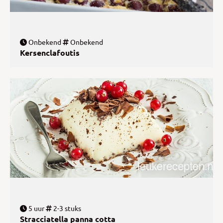
Onbekend
Onbekend
Kersenclafoutis
5 uur
2-3 stuks
Stracciatella panna cotta