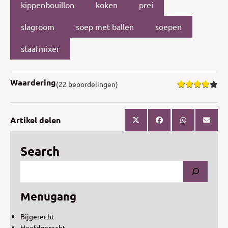
kippenbouillon
koken
prei
slagroom
soep met ballen
soepen
staafmixer
Waardering
(22 beoordelingen)
Artikel delen
Search
Menugang
Bijgerecht
Hoofdgerecht