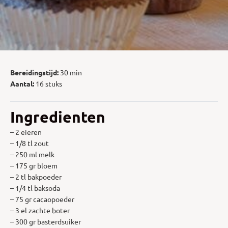
Bereidingstijd:
30 min
Aantal:
16 stuks
Ingredienten
– 2 eieren
– 1/8 tl zout
– 250 ml melk
– 175 gr bloem
– 2 tl bakpoeder
– 1/4 tl baksoda
– 75 gr cacaopoeder
– 3 el zachte boter
– 300 gr basterdsuiker