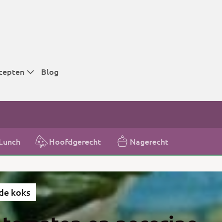
cepten
Blog
 tijden
 tijden
 tijden
Lunch
Hoofdgerecht
Nagerecht
t
r tijden
de koks