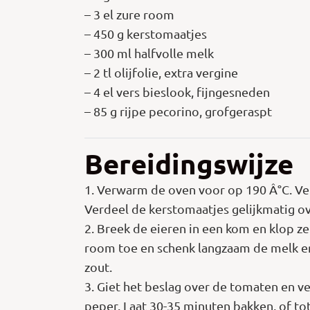
– 3 el zure room
– 450 g kerstomaatjes
– 300 ml halfvolle melk
– 2 tl olijfolie, extra vergine
– 4 el vers bieslook, fijngesneden
– 85 g rijpe pecorino, grofgeraspt
Bereidingswijze
1. Verwarm de oven voor op 190 Â°C. Vet 
Verdeel de kerstomaatjes gelijkmatig ov
2. Breek de eieren in een kom en klop z
room toe en schenk langzaam de melk erb
zout.
3. Giet het beslag over de tomaten en ve
peper. Laat 30-35 minuten bakken, of tot 