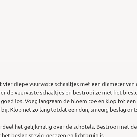
vier diepe vuurvaste schaaltjes met een diameter van ci
er de vuurvaste schaaltjes en bestrooi ze met het biesl
e goed los. Voeg langzaam de bloem toe en klop tot ee
ij. Klop net zo lang totdat een dun, smeuïg beslag on
rdeel het gelijkmatig over de schotels. Bestrooi met de
het beslag stevig, gerezen en lichtbruin is.