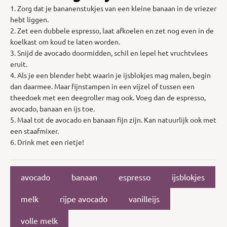
1. Zorg dat je bananenstukjes van een kleine banaan in de vriezer
hebt liggen.
2. Zet een dubbele espresso, laat afkoelen en zet nog even in de
koelkast om koud te laten worden.
3. Snijd de avocado doormidden, schil en lepel het vruchtvlees
eruit.
4. Als je een blender hebt waarin je ijsblokjes mag malen, begin
dan daarmee. Maar fijnstampen in een vijzel of tussen een
theedoek met een deegroller mag ook. Voeg dan de espresso,
avocado, banaan en ijs toe.
5. Maal tot de avocado en banaan fijn zijn. Kan natuurlijk ook met
een staafmixer.
6. Drink met een rietje!
avocado
banaan
espresso
ijsblokjes
melk
rijpe avocado
vanilleijs
volle melk