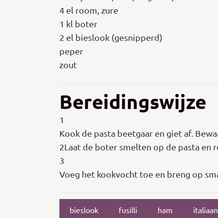
4 el room, zure
1 kl boter
2 el bieslook (gesnipperd)
peper
zout
Bereidingswijze
1
Kook de pasta beetgaar en giet af. Bewaa
2Laat de boter smelten op de pasta en r
3
Voeg het kookvocht toe en breng op sma
bieslook
fusilli
ham
italiaa