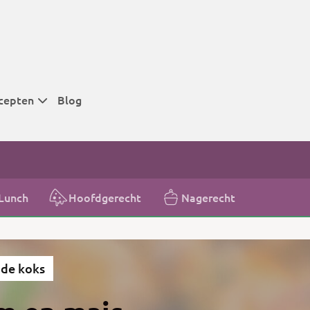
cepten
Blog
 tijden
 tijden
 tijden
Lunch
Hoofdgerecht
Nagerecht
t
r tijden
de koks