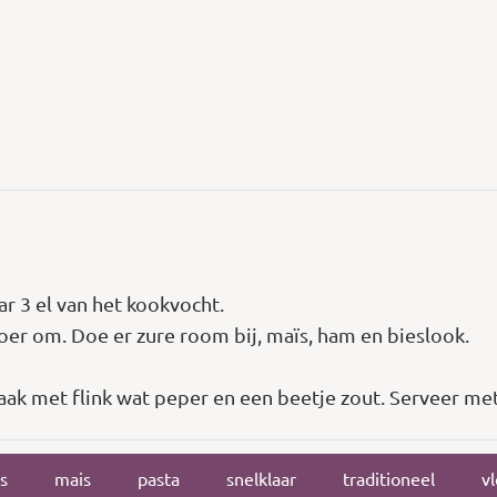
r 3 el van het kookvocht.
oer om. Doe er zure room bij, maïs, ham en bieslook.
ak met flink wat peper en een beetje zout. Serveer me
ns
mais
pasta
snelklaar
traditioneel
v