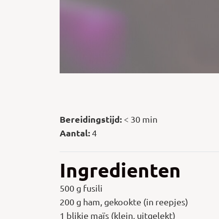
Bereidingstijd:
< 30 min
Aantal:
4
Ingredienten
500 g fusili
200 g ham, gekookte (in reepjes)
1 blikje maïs (klein, uitgelekt)