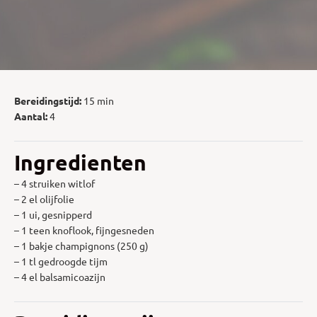
Bereidingstijd:
15 min
Aantal:
4
Ingredienten
– 4 struiken witlof
– 2 el olijfolie
– 1 ui, gesnipperd
– 1 teen knoflook, fijngesneden
– 1 bakje champignons (250 g)
– 1 tl gedroogde tijm
– 4 el balsamicoazijn