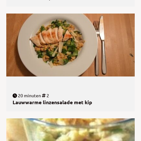
20 minuten
2
Lauwwarme linzensalade met kip