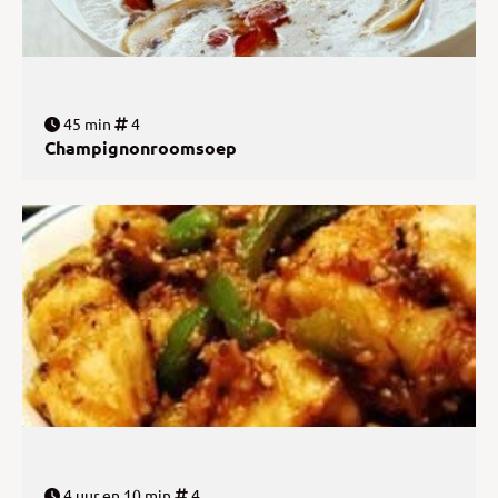
45 min
4
Champignonroomsoep
4 uur en 10 min
4