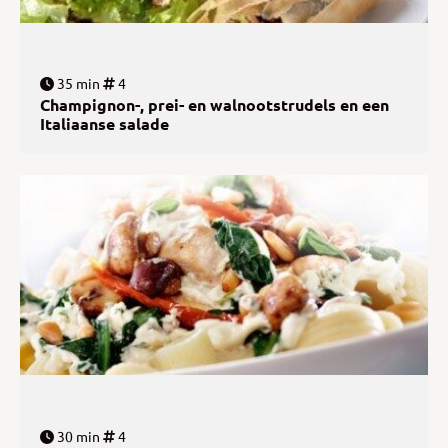
35 min
4
Champignon-, prei- en walnootstrudels en een
Italiaanse salade
30 min
4