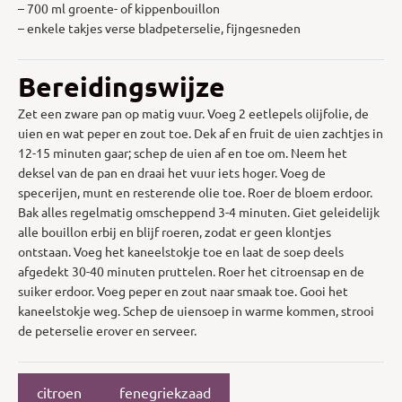
– 700 ml groente- of kippenbouillon
– enkele takjes verse bladpeterselie, fijngesneden
Bereidingswijze
Zet een zware pan op matig vuur. Voeg 2 eetlepels olijfolie, de
uien en wat peper en zout toe. Dek af en fruit de uien zachtjes in
12-15 minuten gaar; schep de uien af en toe om. Neem het
deksel van de pan en draai het vuur iets hoger. Voeg de
specerijen, munt en resterende olie toe. Roer de bloem erdoor.
Bak alles regelmatig omscheppend 3-4 minuten. Giet geleidelijk
alle bouillon erbij en blijf roeren, zodat er geen klontjes
ontstaan. Voeg het kaneelstokje toe en laat de soep deels
afgedekt 30-40 minuten pruttelen. Roer het citroensap en de
suiker erdoor. Voeg peper en zout naar smaak toe. Gooi het
kaneelstokje weg. Schep de uiensoep in warme kommen, strooi
de peterselie erover en serveer.
citroen
fenegriekzaad