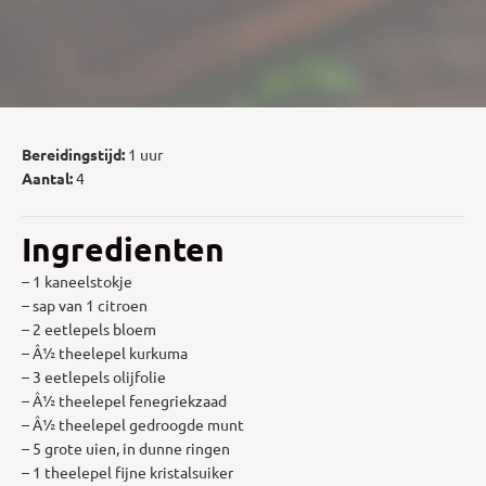
Bereidingstijd:
1 uur
Aantal:
4
Ingredienten
– 1 kaneelstokje
– sap van 1 citroen
– 2 eetlepels bloem
– Â½ theelepel kurkuma
– 3 eetlepels olijfolie
– Â½ theelepel fenegriekzaad
– Â½ theelepel gedroogde munt
– 5 grote uien, in dunne ringen
– 1 theelepel fijne kristalsuiker