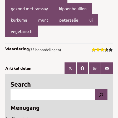
gezond met ramsay
kippenbouillon
kurkuma
munt
peterselie
ui
vegetarisch
Waardering
(35 beoordelingen)
Artikel delen
Search
Menugang
Bijgerecht