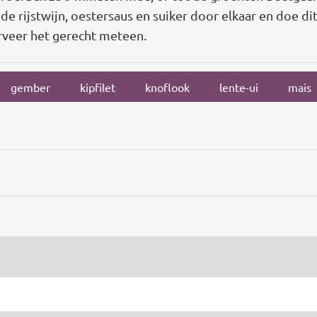
r de rijstwijn, oestersaus en suiker door elkaar en doe 
erveer het gerecht meteen.
gember
kipfilet
knoflook
lente-ui
mais