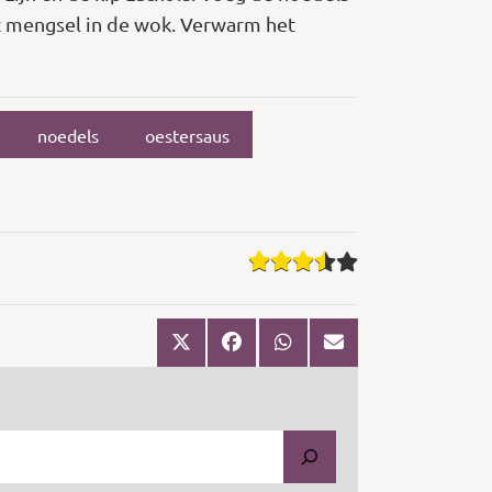
dit mengsel in de wok. Verwarm het
noedels
oestersaus