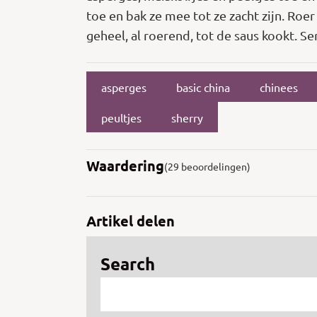
toe en bak ze mee tot ze zacht zijn. Roe
geheel, al roerend, tot de saus kookt. S
asperges
basic china
chinees
peultjes
sherry
Waardering
(29 beoordelingen)
Artikel delen
Search