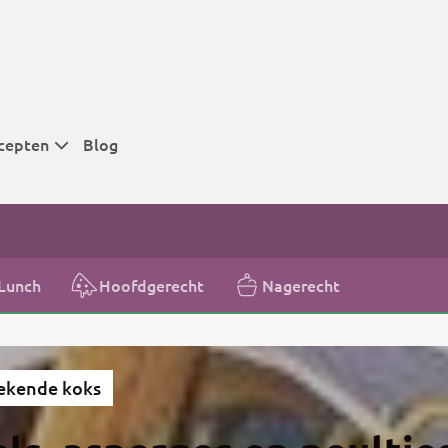
cepten
Blog
 tijden
 tijden
 tijden
Lunch
Hoofdgerecht
Nagerecht
t
r tijden
ekende koks