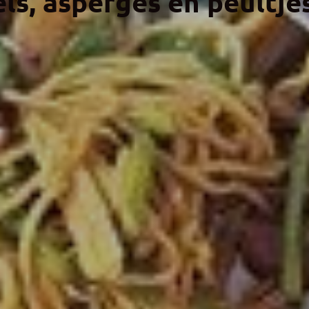
ls, asperges en peultje