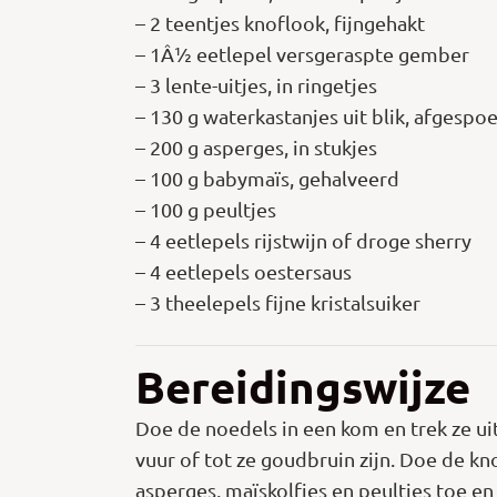
– 2 teentjes knoflook, fijngehakt
– 1Â½ eetlepel versgeraspte gember
– 3 lente-uitjes, in ringetjes
– 130 g waterkastanjes uit blik, afgespoe
– 200 g asperges, in stukjes
– 100 g babymaïs, gehalveerd
– 100 g peultjes
– 4 eetlepels rijstwijn of droge sherry
– 4 eetlepels oestersaus
– 3 theelepels fijne kristalsuiker
Bereidingswijze
Doe de noedels in een kom en trek ze uit
vuur of tot ze goudbruin zijn. Doe de kn
asperges, maïskolfjes en peultjes toe en