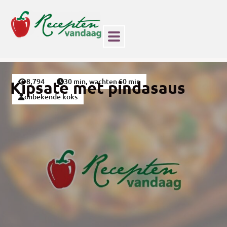
8,794
30 min, wachten 60 min
Kipsate met pindasaus
onbekende koks